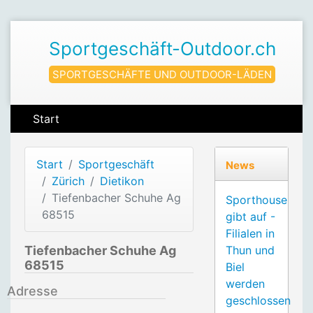
Sportgeschäft-Outdoor.ch
SPORTGESCHÄFTE UND OUTDOOR-LÄDEN
Start
Start
Sportgeschäft
News
Zürich
Dietikon
Tiefenbacher Schuhe Ag
Sporthouse
68515
gibt auf -
Filialen in
Tiefenbacher Schuhe Ag
Thun und
68515
Biel
werden
Adresse
geschlossen