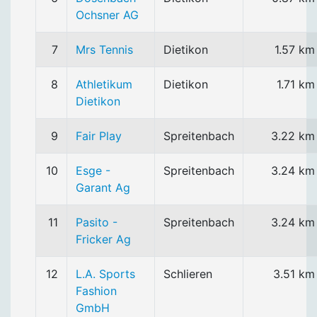
Ochsner AG
7
Mrs Tennis
Dietikon
1.57 km
8
Athletikum
Dietikon
1.71 km
Dietikon
9
Fair Play
Spreitenbach
3.22 km
10
Esge -
Spreitenbach
3.24 km
Garant Ag
11
Pasito -
Spreitenbach
3.24 km
Fricker Ag
12
L.A. Sports
Schlieren
3.51 km
Fashion
GmbH