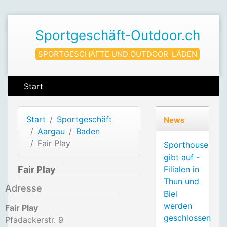
Sportgeschäft-Outdoor.ch
SPORTGESCHÄFTE UND OUTDOOR-LÄDEN
Start
Start
Sportgeschäft
News
Aargau
Baden
Fair Play
Sporthouse
gibt auf -
Fair Play
Filialen in
Thun und
Adresse
Biel
werden
Fair Play
geschlossen
Pfadackerstr. 9