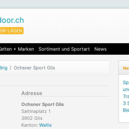
door.ch
OR-LÄDEN
Ketten + Marken
Sortiment und Sportart
News
Brig
Ochsner Sport Glis
Ne
Sp
un
Adresse
Tr
3 
Ochsner Sport Glis
Bie
Saltinaplatz 1
3902
Glis
Kanton:
Wallis