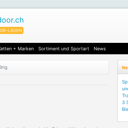
door.ch
OR-LÄDEN
Ketten + Marken
Sortiment und Sportart
News
Brig
Ne
Sp
un
Tr
3 
Bie