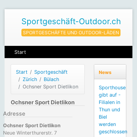
Sportgeschäft-Outdoor.ch
SPORTGESCHÄFTE UND OUTDOOR-LÄDEN
Start
Start
Sportgeschäft
News
Zürich
Bülach
Ochsner Sport Dietlikon
Sporthouse
gibt auf -
Ochsner Sport Dietlikon
Filialen in
Thun und
Adresse
Biel
werden
Ochsner Sport Dietlikon
geschlossen
Neue Winterthurerstr. 7