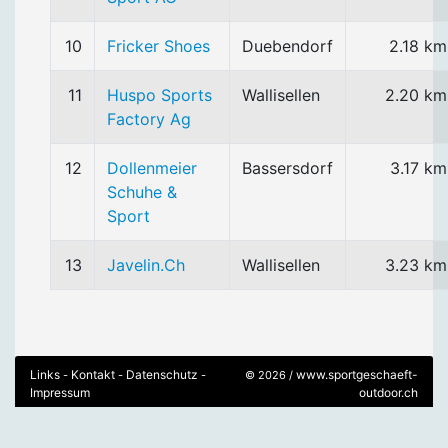
10
Fricker Shoes
Duebendorf
2.18 km
11
Huspo Sports
Wallisellen
2.20 km
Factory Ag
12
Dollenmeier
Bassersdorf
3.17 km
Schuhe &
Sport
13
Javelin.Ch
Wallisellen
3.23 km
Links
Kontakt
Datenschutz
www.sportgeschaeft-
-
-
-
© 2026 /
Impressum
outdoor.ch