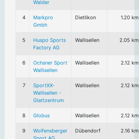
Walder
4
Markpro
Dietlikon
1.20 km
Gmbh
5
Huspo Sports
Wallisellen
2.05 km
Factory AG
6
Ochsner Sport
Wallisellen
2.12 km
Wallisellen
7
SportXX-
Wallisellen
2.12 km
Wallisellen -
Glattzentrum
8
Globus
Wallisellen
2.12 km
9
Wolfensberger
Dübendorf
2.16 km
Sport AG