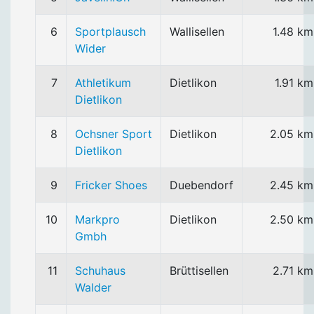
6
Sportplausch
Wallisellen
1.48 km
Wider
7
Athletikum
Dietlikon
1.91 km
Dietlikon
8
Ochsner Sport
Dietlikon
2.05 km
Dietlikon
9
Fricker Shoes
Duebendorf
2.45 km
10
Markpro
Dietlikon
2.50 km
Gmbh
11
Schuhaus
Brüttisellen
2.71 km
Walder