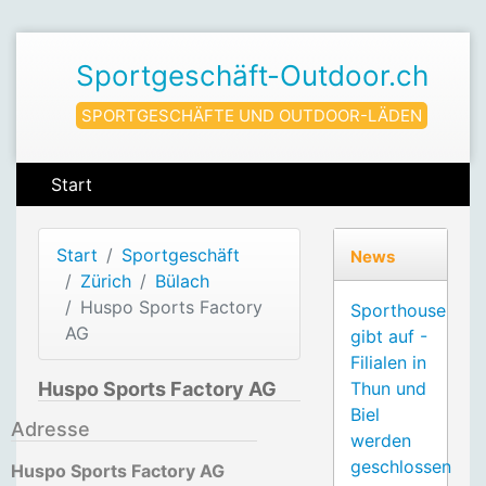
Sportgeschäft-Outdoor.ch
SPORTGESCHÄFTE UND OUTDOOR-LÄDEN
Start
Start
Sportgeschäft
News
Zürich
Bülach
Huspo Sports Factory
Sporthouse
AG
gibt auf -
Filialen in
Huspo Sports Factory AG
Thun und
Biel
Adresse
werden
geschlossen
Huspo Sports Factory AG