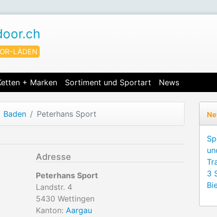
door.ch
OR-LÄDEN
Ketten + Marken
Sortiment und Sportart
News
Baden
Peterhans Sport
Ne
Sp
un
Adresse
Tr
3 
Peterhans Sport
Bie
Landstr. 4
5430
Wettingen
Kanton:
Aargau