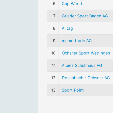
6
Cap World
7
Grieder Sport Baden AG
8
Alltag
9
memo trade AG
10
Ochsner Sport Wettingen
11
Albiez Schuhhaus AG
12
Dosenbach - Ochsner AG
13
Sport Point