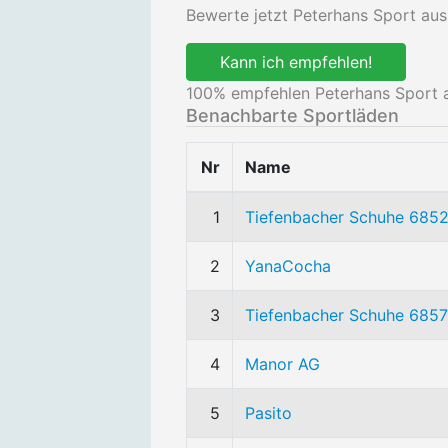
Bewerte jetzt Peterhans Sport aus
Kann ich empfehlen!
100
% empfehlen Peterhans Sport a
Benachbarte Sportläden
Nr
Name
1
Tiefenbacher Schuhe 685
2
YanaCocha
3
Tiefenbacher Schuhe 685
4
Manor AG
5
Pasito