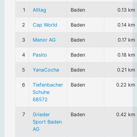
1
Alltag
Baden
0.13 km
2
Cap World
Baden
0.14 km
3
Manor AG
Baden
0.17 km
4
Pasito
Baden
0.18 km
5
YanaCocha
Baden
0.21 km
6
Tiefenbacher
Baden
0.22 km
Schuhe
68572
7
Grieder
Baden
0.42 km
Sport Baden
AG