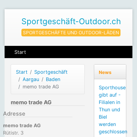
Sportgeschäft-Outdoor.ch
SPORTGESCHÄFTE UND OUTDOOR-LÄDEN
Start
Start
Sportgeschäft
News
Aargau
Baden
memo trade AG
Sporthouse
gibt auf -
memo trade AG
Filialen in
Thun und
Adresse
Biel
werden
memo trade AG
geschlossen
Rütistr. 3