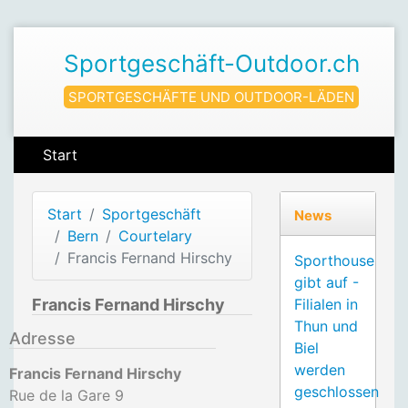
Sportgeschäft-Outdoor.ch
SPORTGESCHÄFTE UND OUTDOOR-LÄDEN
Start
Start
Sportgeschäft
News
Bern
Courtelary
Francis Fernand Hirschy
Sporthouse
gibt auf -
Francis Fernand Hirschy
Filialen in
Thun und
Adresse
Biel
werden
Francis Fernand Hirschy
geschlossen
Rue de la Gare 9