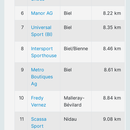
6
Manor AG
Biel
8.22 km
7
Universal
Biel
8.35 km
Sport (BI)
8
Intersport
Biel/Bienne
8.46 km
Sporthouse
9
Metro
Biel
8.61 km
Boutiques
Ag
10
Fredy
Malleray-
8.84 km
Vernez
Bévilard
11
Scassa
Nidau
9.08 km
Sport