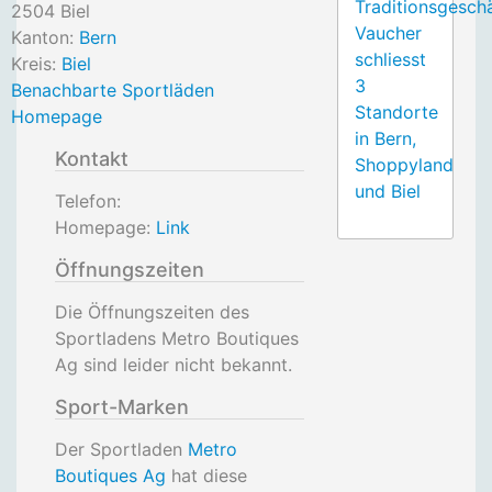
Traditionsgesch
2504
Biel
Vaucher
Kanton:
Bern
schliesst
Kreis:
Biel
3
Benachbarte Sportläden
Standorte
Homepage
in Bern,
Kontakt
Shoppyland
und Biel
Telefon:
Homepage:
Link
Öffnungszeiten
Die Öffnungszeiten des
Sportladens Metro Boutiques
Ag sind leider nicht bekannt.
Sport-Marken
Der Sportladen
Metro
Boutiques Ag
hat diese