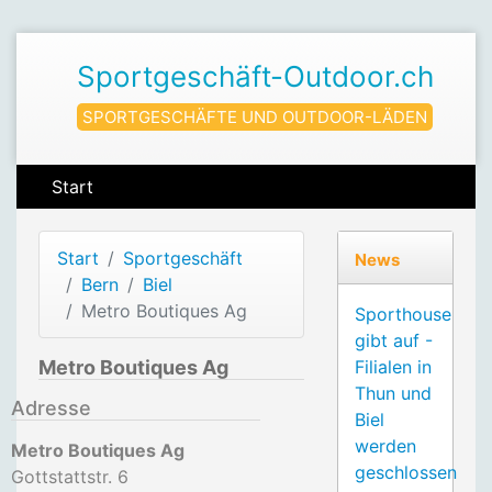
Sportgeschäft-Outdoor.ch
SPORTGESCHÄFTE UND OUTDOOR-LÄDEN
Start
Start
Sportgeschäft
News
Bern
Biel
Metro Boutiques Ag
Sporthouse
gibt auf -
Metro Boutiques Ag
Filialen in
Thun und
Adresse
Biel
werden
Metro Boutiques Ag
geschlossen
Gottstattstr. 6