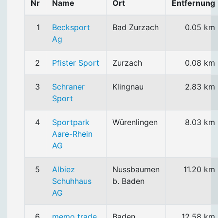
Nr
Name
Ort
Entfernung
1
Becksport
Bad Zurzach
0.05 km
Ag
2
Pfister Sport
Zurzach
0.08 km
3
Schraner
Klingnau
2.83 km
Sport
4
Sportpark
Würenlingen
8.03 km
Aare-Rhein
AG
5
Albiez
Nussbaumen
11.20 km
Schuhhaus
b. Baden
AG
6
memo trade
Baden
12.58 km