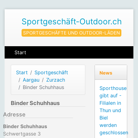
Sportgeschäft-Outdoor.ch
SPORTGESCHÄFTE UND OUTDOOR-LÄDEN
Start
Start
Sportgeschäft
News
Aargau
Zurzach
Binder Schuhhaus
Sporthouse
gibt auf -
Binder Schuhhaus
Filialen in
Thun und
Adresse
Biel
werden
Binder Schuhhaus
geschlossen
Schwertgasse 3