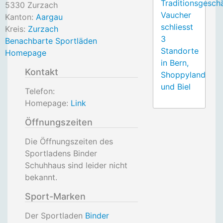
Traditionsgesch
5330
Zurzach
Vaucher
Kanton:
Aargau
schliesst
Kreis:
Zurzach
3
Benachbarte Sportläden
Standorte
Homepage
in Bern,
Kontakt
Shoppyland
und Biel
Telefon:
Homepage:
Link
Öffnungszeiten
Die Öffnungszeiten des
Sportladens Binder
Schuhhaus sind leider nicht
bekannt.
Sport-Marken
Der Sportladen
Binder