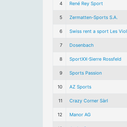
4
René Rey Sport
5
Zermatten-Sports S.A.
6
Swiss rent a sport Les Vio
7
Dosenbach
8
SportXX-Sierre Rossfeld
9
Sports Passion
10
AZ Sports
11
Crazy Corner Sàrl
12
Manor AG