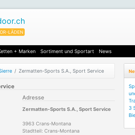
door.ch
OR-LÄDEN
Ketten + Marken
Sortiment und Sportart
News
Sierre
Zermatten-Sports S.A., Sport Service
Ne
ervice
Sp
un
Adresse
Tr
3 
Zermatten-Sports S.A., Sport Service
Bie
3963
Crans-Montana
Stadtteil: Crans-Montana