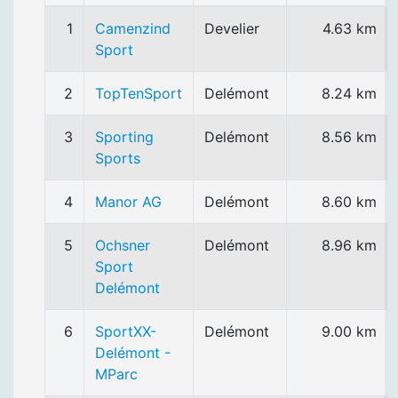
1
Camenzind
Develier
4.63 km
Sport
2
TopTenSport
Delémont
8.24 km
3
Sporting
Delémont
8.56 km
Sports
4
Manor AG
Delémont
8.60 km
5
Ochsner
Delémont
8.96 km
Sport
Delémont
6
SportXX-
Delémont
9.00 km
Delémont -
MParc