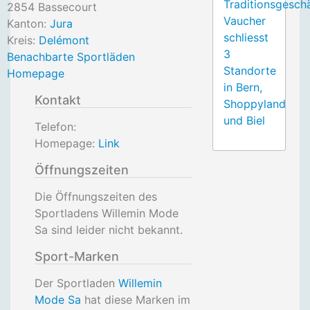
Traditionsgesch
2854
Bassecourt
Vaucher
Kanton:
Jura
schliesst
Kreis:
Delémont
3
Benachbarte Sportläden
Standorte
Homepage
in Bern,
Kontakt
Shoppyland
und Biel
Telefon:
Homepage:
Link
Öffnungszeiten
Die Öffnungszeiten des
Sportladens Willemin Mode
Sa sind leider nicht bekannt.
Sport-Marken
Der Sportladen
Willemin
Mode Sa
hat diese Marken im