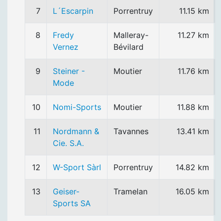
7
L´Escarpin
Porrentruy
11.15 km
8
Fredy
Malleray-
11.27 km
Vernez
Bévilard
9
Steiner -
Moutier
11.76 km
Mode
10
Nomi-Sports
Moutier
11.88 km
11
Nordmann &
Tavannes
13.41 km
Cie. S.A.
12
W-Sport Sàrl
Porrentruy
14.82 km
13
Geiser-
Tramelan
16.05 km
Sports SA