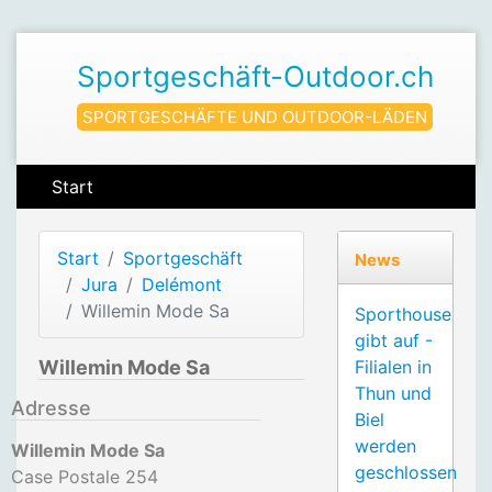
Sportgeschäft-Outdoor.ch
SPORTGESCHÄFTE UND OUTDOOR-LÄDEN
Start
Start
Sportgeschäft
News
Jura
Delémont
Willemin Mode Sa
Sporthouse
gibt auf -
Willemin Mode Sa
Filialen in
Thun und
Adresse
Biel
werden
Willemin Mode Sa
geschlossen
Case Postale 254