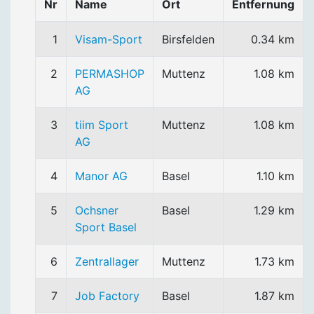
Nr
Name
Ort
Entfernung
1
Visam-Sport
Birsfelden
0.34 km
2
PERMASHOP
Muttenz
1.08 km
AG
3
tiim Sport
Muttenz
1.08 km
AG
4
Manor AG
Basel
1.10 km
5
Ochsner
Basel
1.29 km
Sport Basel
6
Zentrallager
Muttenz
1.73 km
7
Job Factory
Basel
1.87 km