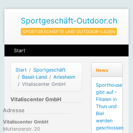
Sportgeschäft-Outdoor.ch
SPORTGESCHÄFTE UND OUTDOOR-LÄDEN
Start
Start
Sportgeschäft
News
Basel-Land
Arlesheim
Vitaliscenter GmbH
Sporthouse
gibt auf -
Vitaliscenter GmbH
Filialen in
Thun und
Adresse
Biel
werden
Vitaliscenter GmbH
geschlossen
Muttenzerstr. 20