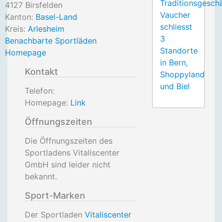
Traditionsgesch
4127
Birsfelden
Vaucher
Kanton:
Basel-Land
schliesst
Kreis:
Arlesheim
3
Benachbarte Sportläden
Standorte
Homepage
in Bern,
Kontakt
Shoppyland
und Biel
Telefon:
Homepage:
Link
Öffnungszeiten
Die Öffnungszeiten des
Sportladens Vitaliscenter
GmbH sind leider nicht
bekannt.
Sport-Marken
Der Sportladen
Vitaliscenter