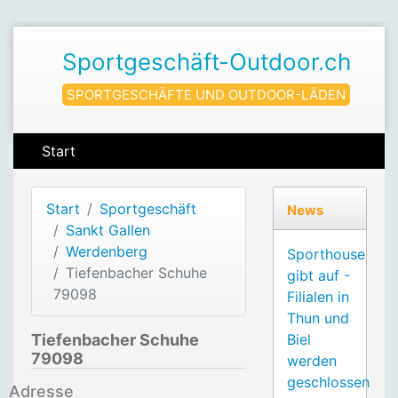
Sportgeschäft-Outdoor.ch
SPORTGESCHÄFTE UND OUTDOOR-LÄDEN
Start
Start
Sportgeschäft
News
Sankt Gallen
Werdenberg
Sporthouse
Tiefenbacher Schuhe
gibt auf -
79098
Filialen in
Thun und
Tiefenbacher Schuhe
Biel
79098
werden
geschlossen
Adresse