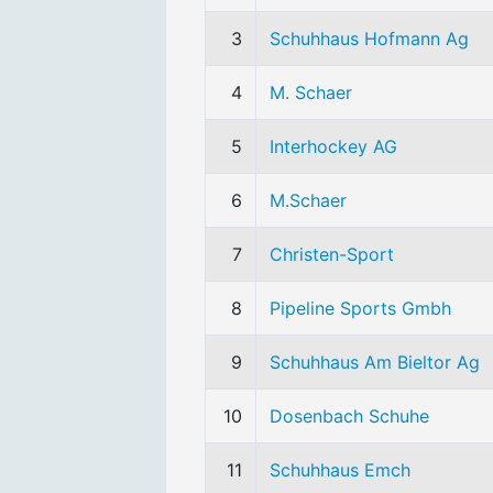
3
Schuhhaus Hofmann Ag
4
M. Schaer
5
Interhockey AG
6
M.Schaer
7
Christen-Sport
8
Pipeline Sports Gmbh
9
Schuhhaus Am Bieltor Ag
10
Dosenbach Schuhe
11
Schuhhaus Emch