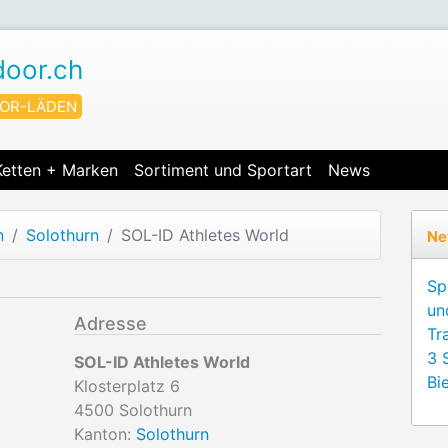
door.ch
OR-LÄDEN
Ketten + Marken
Sortiment und Sportart
News
n
Solothurn
SOL-ID Athletes World
Ne
Sp
un
Adresse
Tr
3 
SOL-ID Athletes World
Bie
Klosterplatz 6
4500
Solothurn
Kanton:
Solothurn