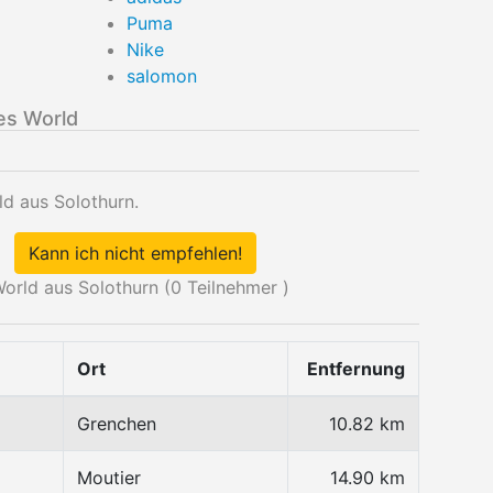
Puma
Nike
salomon
es World
ld aus Solothurn.
Kann ich nicht empfehlen!
orld aus Solothurn (
0
Teilnehmer )
Ort
Entfernung
Grenchen
10.82 km
Moutier
14.90 km