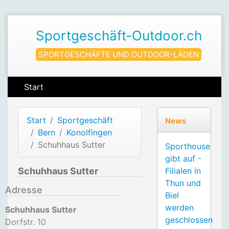
Sportgeschäft-Outdoor.ch
SPORTGESCHÄFTE UND OUTDOOR-LÄDEN
Start
Start
Sportgeschäft
News
Bern
Konolfingen
Schuhhaus Sutter
Sporthouse
gibt auf -
Schuhhaus Sutter
Filialen in
Thun und
Adresse
Biel
werden
Schuhhaus Sutter
geschlossen
Dorfstr. 10