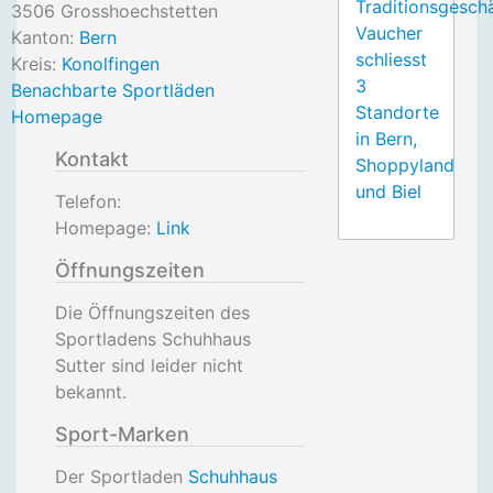
Traditionsgesch
3506
Grosshoechstetten
Vaucher
Kanton:
Bern
schliesst
Kreis:
Konolfingen
3
Benachbarte Sportläden
Standorte
Homepage
in Bern,
Kontakt
Shoppyland
und Biel
Telefon:
Homepage:
Link
Öffnungszeiten
Die Öffnungszeiten des
Sportladens Schuhhaus
Sutter sind leider nicht
bekannt.
Sport-Marken
Der Sportladen
Schuhhaus