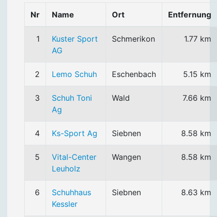
Nr
Name
Ort
Entfernung
1
Kuster Sport
Schmerikon
1.77 km
AG
2
Lemo Schuh
Eschenbach
5.15 km
3
Schuh Toni
Wald
7.66 km
Ag
4
Ks-Sport Ag
Siebnen
8.58 km
5
Vital-Center
Wangen
8.58 km
Leuholz
6
Schuhhaus
Siebnen
8.63 km
Kessler