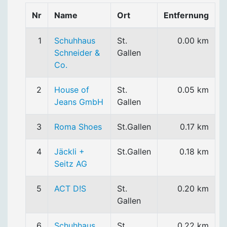
Nr
Name
Ort
Entfernung
1
Schuhhaus
St.
0.00 km
Schneider &
Gallen
Co.
2
House of
St.
0.05 km
Jeans GmbH
Gallen
3
Roma Shoes
St.Gallen
0.17 km
4
Jäckli +
St.Gallen
0.18 km
Seitz AG
5
ACT D!S
St.
0.20 km
Gallen
6
Schuhhaus
St.
0.22 km