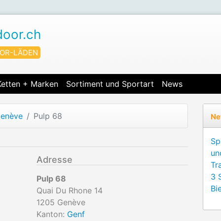
door.ch
OR-LÄDEN
Ketten + Marken
Sortiment und Sportart
News
enève
Pulp 68
Ne
Sp
un
Adresse
Tr
3 
Pulp 68
Bie
Quai Du Rhone 14
1205
Genève
Kanton:
Genf