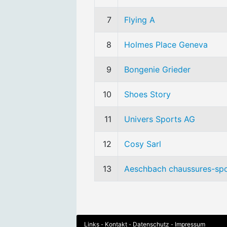
7
Flying A
8
Holmes Place Geneva
9
Bongenie Grieder
10
Shoes Story
11
Univers Sports AG
12
Cosy Sarl
13
Aeschbach chaussures-sp
Links
Kontakt
Datenschutz
Impressum
-
-
-