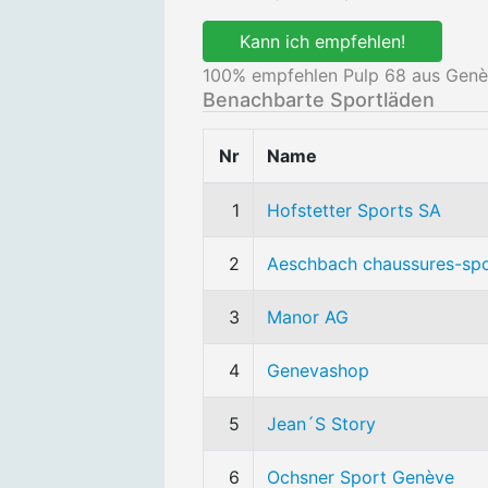
Kann ich empfehlen!
100
% empfehlen Pulp 68 aus Genè
Benachbarte Sportläden
Nr
Name
1
Hofstetter Sports SA
2
Aeschbach chaussures-sp
3
Manor AG
4
Genevashop
5
Jean´S Story
6
Ochsner Sport Genève