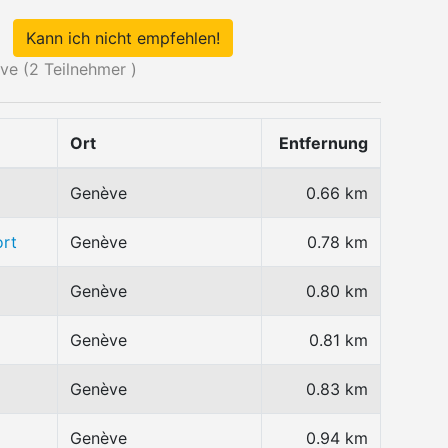
Kann ich nicht empfehlen!
ve (
2
Teilnehmer )
Ort
Entfernung
Genève
0.66 km
ort
Genève
0.78 km
Genève
0.80 km
Genève
0.81 km
Genève
0.83 km
Genève
0.94 km