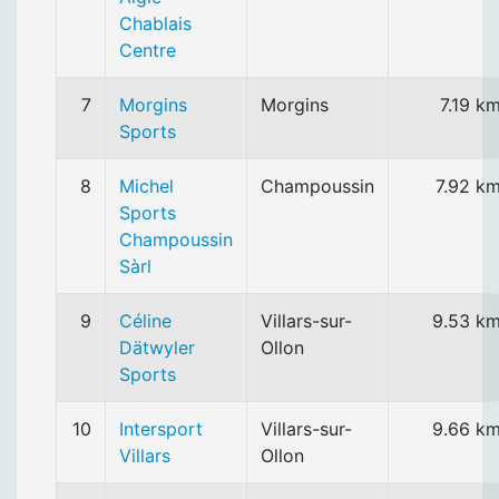
Chablais
Centre
7
Morgins
Morgins
7.19 k
Sports
8
Michel
Champoussin
7.92 k
Sports
Champoussin
Sàrl
9
Céline
Villars-sur-
9.53 k
Dätwyler
Ollon
Sports
10
Intersport
Villars-sur-
9.66 k
Villars
Ollon