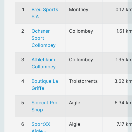
1
Breu Sports
Monthey
0.12 k
S.A.
2
Ochsner
Collombey
1.61 k
Sport
Collombey
3
Athletikum
Collombey
1.95 k
Collombey
4
Boutique La
Troistorrents
3.62 k
Griffe
5
Sidecut Pro
Aigle
6.34 k
Shop
6
SportXX-
Aigle
7.17 k
Aigle -