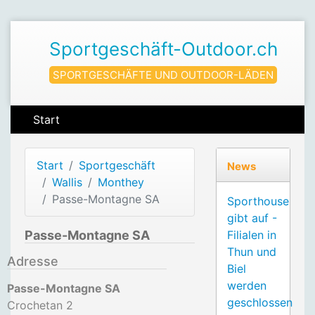
Sportgeschäft-Outdoor.ch
SPORTGESCHÄFTE UND OUTDOOR-LÄDEN
Start
Start
Sportgeschäft
News
Wallis
Monthey
Passe-Montagne SA
Sporthouse
gibt auf -
Passe-Montagne SA
Filialen in
Thun und
Adresse
Biel
werden
Passe-Montagne SA
geschlossen
Crochetan 2