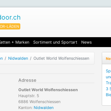
door.ch
OR-LÄDEN
Ketten + Marken
Sortiment und Sportart
News
en
Nidwalden
Outlet World Wolfenschiessen
Ne
Sp
un
Adresse
Tr
3 
Outlet World Wolfenschiessen
Bie
Hauptstr. 5
6886
Wolfenschiessen
Kanton:
Nidwalden