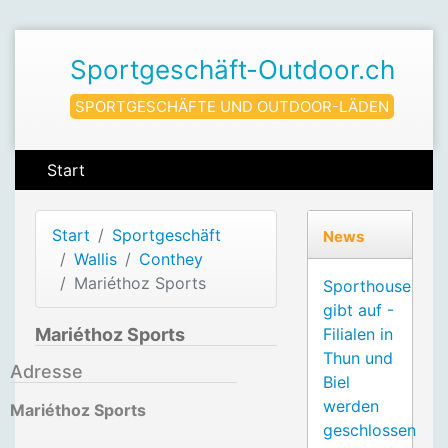
Sportgeschäft-Outdoor.ch
SPORTGESCHÄFTE UND OUTDOOR-LÄDEN
Start
Start
Sportgeschäft
News
Wallis
Conthey
Mariéthoz Sports
Sporthouse
gibt auf -
Mariéthoz Sports
Filialen in
Thun und
Adresse
Biel
werden
Mariéthoz Sports
geschlossen