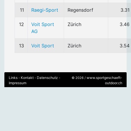
11
Raegi-Sport
Regensdorf
3.31
12
Voit Sport
Zürich
3.46
AG
13
Voit Sport
Zürich
3.54
Links
Kontakt
Datenschutz
www.sportgeschaeft-
-
-
-
© 2026 /
Impressum
outdoor.ch