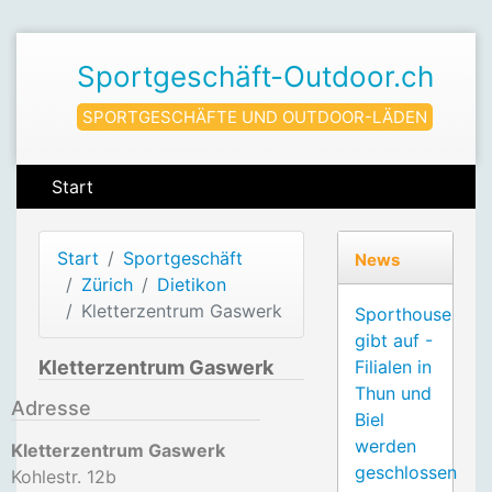
Sportgeschäft-Outdoor.ch
SPORTGESCHÄFTE UND OUTDOOR-LÄDEN
Start
Start
Sportgeschäft
News
Zürich
Dietikon
Kletterzentrum Gaswerk
Sporthouse
gibt auf -
Kletterzentrum Gaswerk
Filialen in
Thun und
Adresse
Biel
werden
Kletterzentrum Gaswerk
geschlossen
Kohlestr. 12b