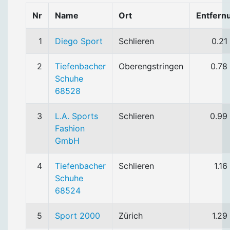
Nr
Name
Ort
Entfern
1
Diego Sport
Schlieren
0.21
2
Tiefenbacher
Oberengstringen
0.78
Schuhe
68528
3
L.A. Sports
Schlieren
0.99
Fashion
GmbH
4
Tiefenbacher
Schlieren
1.16
Schuhe
68524
5
Sport 2000
Zürich
1.29