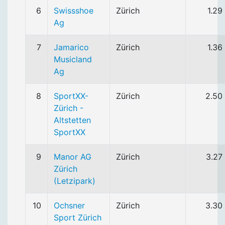
6
Swissshoe
Zürich
1.29
Ag
7
Jamarico
Zürich
1.36
Musicland
Ag
8
SportXX-
Zürich
2.50
Zürich -
Altstetten
SportXX
9
Manor AG
Zürich
3.27
Zürich
(Letzipark)
10
Ochsner
Zürich
3.30
Sport Zürich