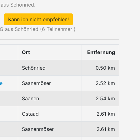
 aus Schönried.
Kann ich nicht empfehlen!
G aus Schönried (
6
Teilnehmer )
Ort
Entfernung
Schönried
0.50 km
e
Saanemöser
2.52 km
Saanen
2.54 km
Gstaad
2.61 km
Saanenmöser
2.61 km