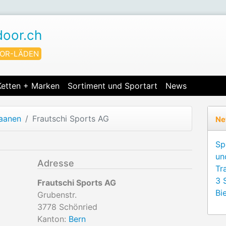
door.ch
OR-LÄDEN
Ketten + Marken
Sortiment und Sportart
News
aanen
Frautschi Sports AG
Ne
Sp
un
Adresse
Tr
3 
Frautschi Sports AG
Bie
Grubenstr.
3778
Schönried
Kanton:
Bern