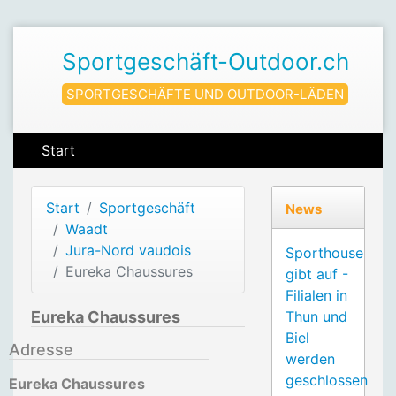
Sportgeschäft-Outdoor.ch
SPORTGESCHÄFTE UND OUTDOOR-LÄDEN
Start
Start
Sportgeschäft
News
Waadt
Jura-Nord vaudois
Sporthouse
Eureka Chaussures
gibt auf -
Filialen in
Eureka Chaussures
Thun und
Biel
Adresse
werden
geschlossen
Eureka Chaussures