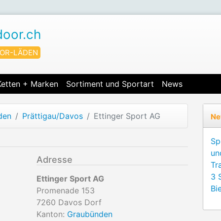
door.ch
OR-LÄDEN
Ketten + Marken
Sortiment und Sportart
News
den
Prättigau/Davos
Ettinger Sport AG
Ne
Sp
un
Adresse
Tr
3 
Ettinger Sport AG
Bie
Promenade 153
7260
Davos Dorf
Kanton:
Graubünden