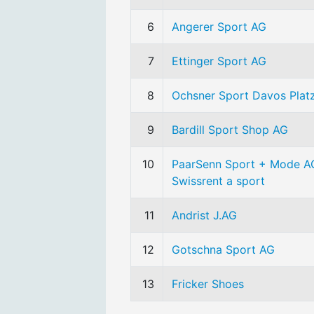
6
Angerer Sport AG
7
Ettinger Sport AG
8
Ochsner Sport Davos Plat
9
Bardill Sport Shop AG
10
PaarSenn Sport + Mode A
Swissrent a sport
11
Andrist J.AG
12
Gotschna Sport AG
13
Fricker Shoes