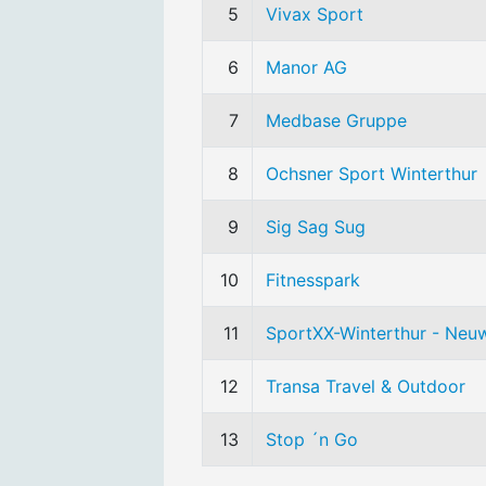
5
Vivax Sport
6
Manor AG
7
Medbase Gruppe
8
Ochsner Sport Winterthur
9
Sig Sag Sug
10
Fitnesspark
11
SportXX-Winterthur - Neu
12
Transa Travel & Outdoor
13
Stop ´n Go