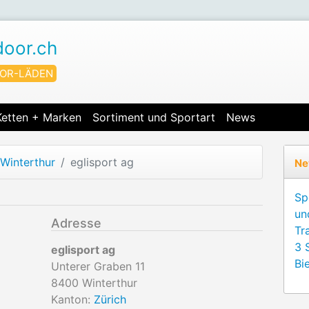
door.ch
OR-LÄDEN
Ketten + Marken
Sortiment und Sportart
News
Winterthur
eglisport ag
Ne
Sp
un
Adresse
Tr
3 
eglisport ag
Bie
Unterer Graben 11
8400
Winterthur
Kanton:
Zürich