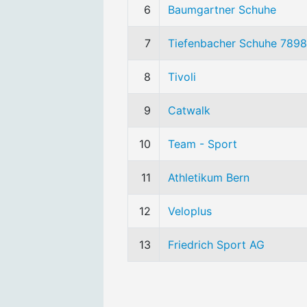
6
Baumgartner Schuhe
7
Tiefenbacher Schuhe 789
8
Tivoli
9
Catwalk
10
Team - Sport
11
Athletikum Bern
12
Veloplus
13
Friedrich Sport AG