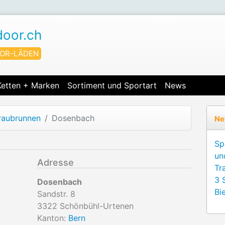
door.ch
OR-LÄDEN
Ketten + Marken
Sortiment und Sportart
News
raubrunnen
Dosenbach
Ne
Sp
un
Adresse
Tr
3 
Dosenbach
Bie
Sandstr. 8
3322
Schönbühl-Urtenen
Kanton:
Bern