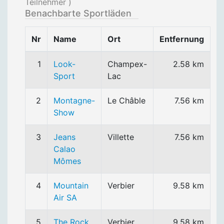
Teilnehmer )
Benachbarte Sportläden
Nr
Name
Ort
Entfernung
1
Look-
Champex-
2.58 km
Sport
Lac
2
Montagne-
Le Châble
7.56 km
Show
3
Jeans
Villette
7.56 km
Calao
Mômes
4
Mountain
Verbier
9.58 km
Air SA
5
The Rock
Verbier
9.58 km