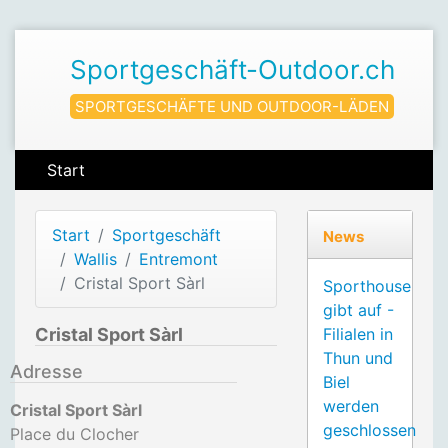
Sportgeschäft-Outdoor.ch
SPORTGESCHÄFTE UND OUTDOOR-LÄDEN
Start
Start
Sportgeschäft
News
Wallis
Entremont
Cristal Sport Sàrl
Sporthouse
gibt auf -
Cristal Sport Sàrl
Filialen in
Thun und
Adresse
Biel
werden
Cristal Sport Sàrl
geschlossen
Place du Clocher