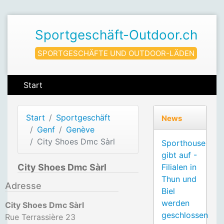
Sportgeschäft-Outdoor.ch
SPORTGESCHÄFTE UND OUTDOOR-LÄDEN
Start
Start
Sportgeschäft
News
Genf
Genève
City Shoes Dmc Sàrl
Sporthouse
gibt auf -
City Shoes Dmc Sàrl
Filialen in
Thun und
Adresse
Biel
werden
City Shoes Dmc Sàrl
geschlossen
Rue Terrassière 23