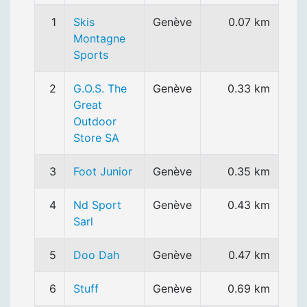
1
Skis
Genève
0.07 km
Montagne
Sports
2
G.O.S. The
Genève
0.33 km
Great
Outdoor
Store SA
3
Foot Junior
Genève
0.35 km
4
Nd Sport
Genève
0.43 km
Sarl
5
Doo Dah
Genève
0.47 km
6
Stuff
Genève
0.69 km