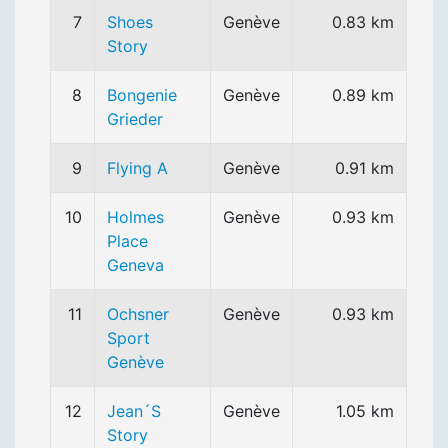
7
Shoes
Genève
0.83 km
Story
8
Bongenie
Genève
0.89 km
Grieder
9
Flying A
Genève
0.91 km
10
Holmes
Genève
0.93 km
Place
Geneva
11
Ochsner
Genève
0.93 km
Sport
Genève
12
Jean´S
Genève
1.05 km
Story