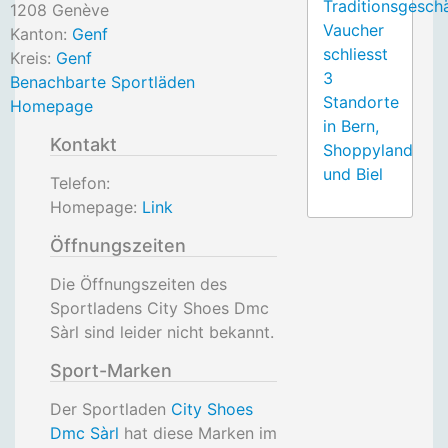
Traditionsgesch
1208
Genève
Vaucher
Kanton:
Genf
schliesst
Kreis:
Genf
3
Benachbarte Sportläden
Standorte
Homepage
in Bern,
Kontakt
Shoppyland
und Biel
Telefon:
Homepage:
Link
Öffnungszeiten
Die Öffnungszeiten des
Sportladens City Shoes Dmc
Sàrl sind leider nicht bekannt.
Sport-Marken
Der Sportladen
City Shoes
Dmc Sàrl
hat diese Marken im