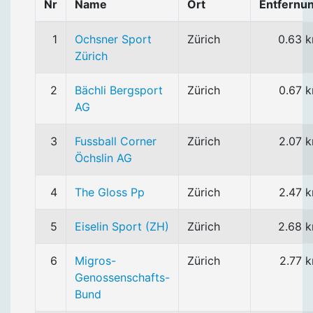
Nr
Name
Ort
Entfernu
1
Ochsner Sport
Zürich
0.63 
Zürich
2
Bächli Bergsport
Zürich
0.67 
AG
3
Fussball Corner
Zürich
2.07 
Öchslin AG
4
The Gloss Pp
Zürich
2.47 
5
Eiselin Sport (ZH)
Zürich
2.68 
6
Migros-
Zürich
2.77 
Genossenschafts-
Bund