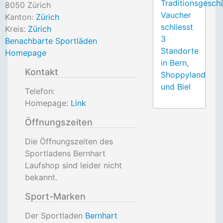
Traditionsgesch
8050
Zürich
Vaucher
Kanton:
Zürich
schliesst
Kreis:
Zürich
3
Benachbarte Sportläden
Standorte
Homepage
in Bern,
Kontakt
Shoppyland
und Biel
Telefon:
Homepage:
Link
Öffnungszeiten
Die Öffnungszeiten des
Sportladens Bernhart
Laufshop sind leider nicht
bekannt.
Sport-Marken
Der Sportladen
Bernhart