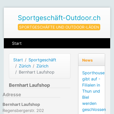
Sportgeschäft-Outdoor.ch
SPORTGESCHÄFTE UND OUTDOOR-LÄDEN
Start
Start
Sportgeschäft
News
Zürich
Zürich
Bernhart Laufshop
Sporthouse
gibt auf -
Bernhart Laufshop
Filialen in
Thun und
Adresse
Biel
werden
Bernhart Laufshop
geschlossen
Regensbergerstr. 202