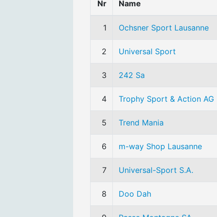
Nr
Name
1
Ochsner Sport Lausanne
2
Universal Sport
3
242 Sa
4
Trophy Sport & Action AG
5
Trend Mania
6
m-way Shop Lausanne
7
Universal-Sport S.A.
8
Doo Dah