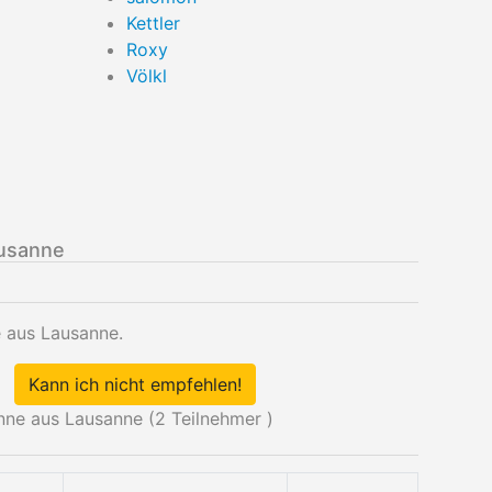
Kettler
Roxy
Völkl
ausanne
e aus Lausanne.
Kann ich nicht empfehlen!
nne aus Lausanne (
2
Teilnehmer )