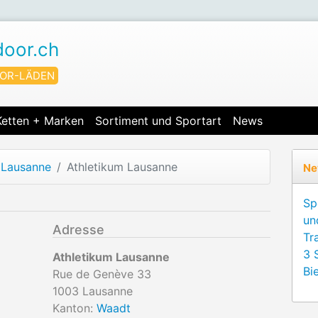
door.ch
OR-LÄDEN
Ketten + Marken
Sortiment und Sportart
News
Lausanne
Athletikum Lausanne
Ne
Sp
un
Adresse
Tr
3 
Athletikum Lausanne
Bie
Rue de Genève 33
1003
Lausanne
Kanton:
Waadt