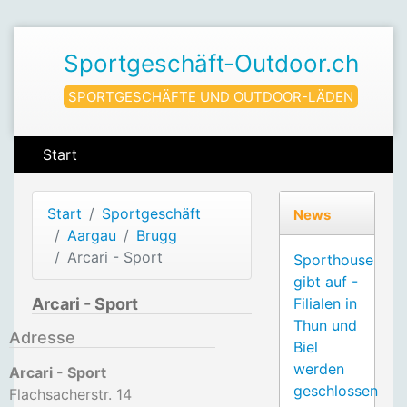
Sportgeschäft-Outdoor.ch
SPORTGESCHÄFTE UND OUTDOOR-LÄDEN
Start
Start
Sportgeschäft
News
Aargau
Brugg
Arcari - Sport
Sporthouse
gibt auf -
Arcari - Sport
Filialen in
Thun und
Adresse
Biel
werden
Arcari - Sport
geschlossen
Flachsacherstr. 14