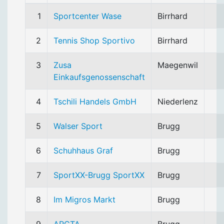
1
Sportcenter Wase
Birrhard
2
Tennis Shop Sportivo
Birrhard
3
Zusa
Maegenwil
Einkaufsgenossenschaft
4
Tschili Handels GmbH
Niederlenz
5
Walser Sport
Brugg
6
Schuhhaus Graf
Brugg
7
SportXX-Brugg SportXX
Brugg
8
Im Migros Markt
Brugg