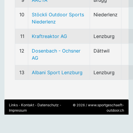
9
ARCTA
Brugg
10
Stöckli Outdoor Sports
Niederlenz
Niederlenz
11
Kraftreaktor AG
Lenzburg
12
Dosenbach - Ochsner
Dättwil
AG
13
Albani Sport Lenzburg
Lenzburg
Links
Kontakt
Datenschutz
www.sportgeschaeft-
-
-
-
© 2026 /
Impressum
outdoor.ch