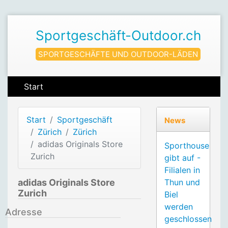
Sportgeschäft-Outdoor.ch
SPORTGESCHÄFTE UND OUTDOOR-LÄDEN
Start
Start
Sportgeschäft
News
Zürich
Zürich
adidas Originals Store
Sporthouse
Zurich
gibt auf -
Filialen in
adidas Originals Store
Thun und
Zurich
Biel
werden
Adresse
geschlossen