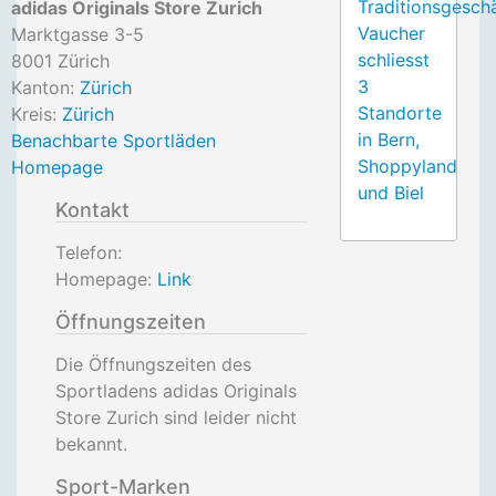
Traditionsgesch
adidas Originals Store Zurich
Vaucher
Marktgasse 3-5
schliesst
8001
Zürich
3
Kanton:
Zürich
Standorte
Kreis:
Zürich
in Bern,
Benachbarte Sportläden
Shoppyland
Homepage
und Biel
Kontakt
Telefon:
Homepage:
Link
Öffnungszeiten
Die Öffnungszeiten des
Sportladens adidas Originals
Store Zurich sind leider nicht
bekannt.
Sport-Marken