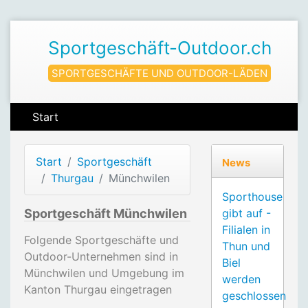
Sportgeschäft-Outdoor.ch
SPORTGESCHÄFTE UND OUTDOOR-LÄDEN
Start
Start
Sportgeschäft
News
Thurgau
Münchwilen
Sporthouse
Sportgeschäft Münchwilen
gibt auf -
Filialen in
Folgende Sportgeschäfte und
Thun und
Outdoor-Unternehmen sind in
Biel
Münchwilen und Umgebung im
werden
Kanton Thurgau eingetragen
geschlossen