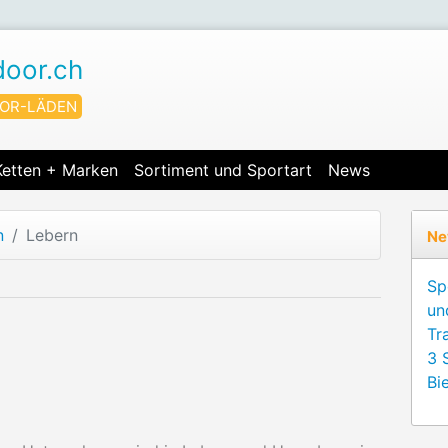
door.ch
OR-LÄDEN
Ketten + Marken
Sortiment und Sportart
News
n
Lebern
Ne
Sp
un
Tr
3 
Bie