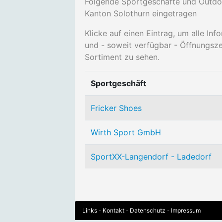
Folgende Sportgeschäfte und Outd
Kanton Solothurn eingetragen
Klicke auf einen Eintrag, um alle I
und - soweit verfügbar - Öffnungsz
Sortiment zu sehen.
Sportgeschäft
Fricker Shoes
Wirth Sport GmbH
SportXX-Langendorf - Ladedorf
Links
Kontakt
Datenschutz
Impressum
-
-
-