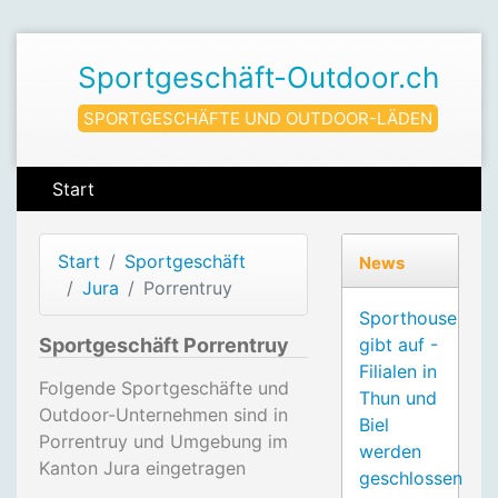
Sportgeschäft-Outdoor.ch
SPORTGESCHÄFTE UND OUTDOOR-LÄDEN
Start
Start
Sportgeschäft
News
Jura
Porrentruy
Sporthouse
Sportgeschäft Porrentruy
gibt auf -
Filialen in
Folgende Sportgeschäfte und
Thun und
Outdoor-Unternehmen sind in
Biel
Porrentruy und Umgebung im
werden
Kanton Jura eingetragen
geschlossen