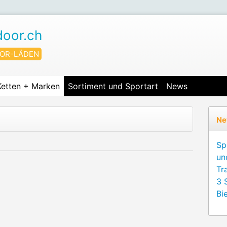
door.ch
OR-LÄDEN
Ketten + Marken
Sortiment und Sportart
News
Ne
Sp
un
Tr
3 
Bie