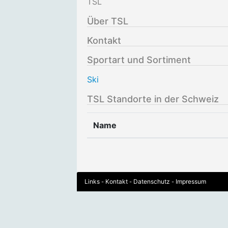
TSL
Über TSL
Kontakt
Sportart und Sortiment
Ski
TSL Standorte in der Schweiz
Name
Links
Kontakt
Datenschutz
Impressum
-
-
-